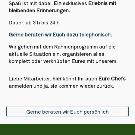
Spa
ß
ist mit dabei.
Ein
exklusives
Erlebnis mit
bleibenden
Erinnerungen.
Dauer:
ab
3 h bis 24 h
Gerne beraten wir Euch dazu telephonisch
.
W
ir gehen mit dem Rahmenprogramm auf die
aktuelle Situation ein, organisieren
alles
k
omp
lett
oder verknüpfen Eures mit unserem.
Liebe Mitarbeiter,
hier
könnt Ihr auch
Eure Chefs
anmelden und ja, sie kommen wieder zurück.
Gerne beraten wir Euch persönlich